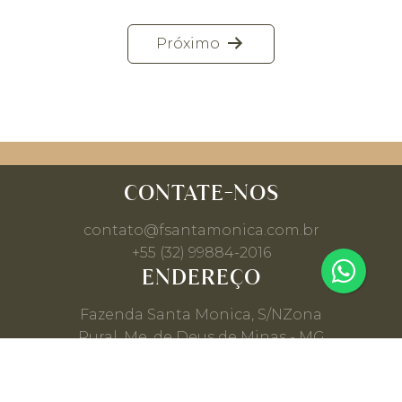
Navegação
Próximo
de
Post
CONTATE-NOS
contato@fsantamonica.com.br
+55 (32) 99884-2016
ENDEREÇO
Fazenda Santa Monica, S/N
Zona
Rural, Me. de Deus de Minas - MG
37305-000